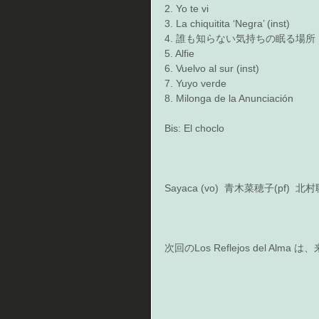
2. Yo te vi 
3. La chiquitita ‘Negra’ (inst)  
4. 誰も知らない気持ちの眠る場所 
5. Alfie 
6. Vuelvo al sur (inst)  
7. Yuyo verde 
8. Milonga de la Anunciación  
Bis: El choclo 
Sayaca (vo)  青木菜穂子(pf)  北
次回のLos Reflejos del Alm