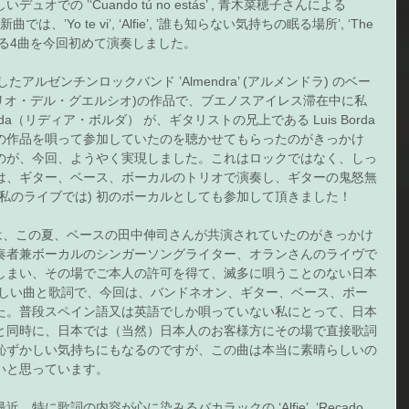
での ’‘Cuando tú no estás’ , 青木菜穂子さんによる 
では、’Yo te vi’, ‘Alfie’, ’誰も知らない気持ちの眠る場所’, ‘The 
異なる4曲を今回初めて演奏しました。 
に活躍したアルゼンチンロックバンド ’Almendra’ (アルメンドラ) のベー
cio (エミリオ・デル・グエルシオ)の作品で、ブエノスアイレス滞在中に私
rda（リディア・ボルダ） が、ギタリストの兄上である Luis Borda 
この作品を唄って参加していたのを聴かせてもらったのがきっかけ
のが、今回、ようやく実現しました。これはロックではなく、しっ
は、ギター、ベース、ボーカルのトリオで演奏し、ギターの鬼怒無
私のライブでは) 初のボーカルとしても参加して頂きました！ 
 は、この夏、ベースの田中伸司さんが共演されていたのがきっかけ
奏者兼ボーカルのシンガーソングライター、オランさんのライヴで
しまい、その場でご本人の許可を得て、滅多に唄うことのない日本
美しい曲と歌詞で、今回は、バンドネオン、ギター、ベース、ボー
た。普段スペイン語又は英語でしか唄っていない私にとって、日本
と同時に、日本では（当然）日本人のお客様方にその場で直接歌詞
恥ずかしい気持ちにもなるのですが、この曲は本当に素晴らしいの
いと思っています。 
に歌詞の内容が心に染みるバカラックの ‘Alfie’, ‘Recado 