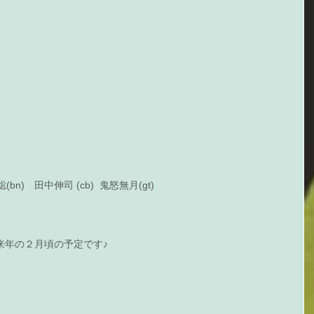
村聡(bn)　田中伸司 (cb)  鬼怒無月(gt) 
a は、来年の２月頃の予定です♪ 