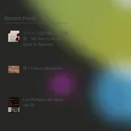
Recent Posts
スペイン語の歌詞に初挑
戦 My first try to write
lyrics in Spanish
桜 / Cherry blossoms
Los Reflejos del Alma
vol.10