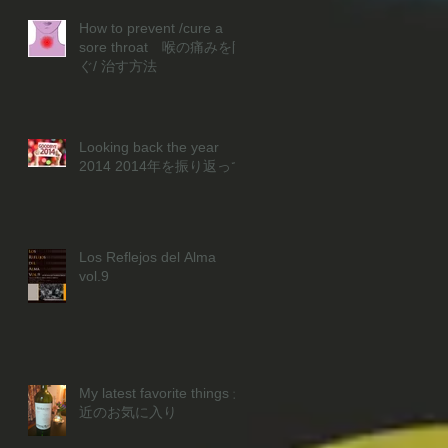
How to prevent /cure a
sore throat 喉の痛みを防
ぐ/ 治す方法
Looking back the year
2014 2014年を振り返って
Los Reflejos del Alma
vol.9
My latest favorite things 最
近のお気に入り