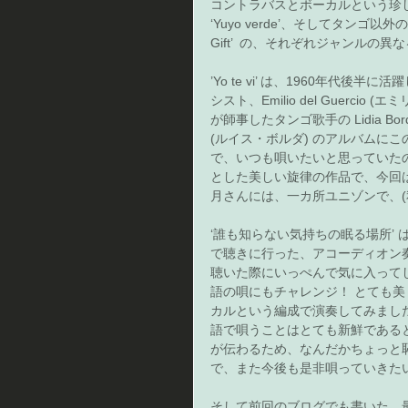
コントラバスとボーカルという珍しいデュオ
‘Yuyo verde’、そしてタンゴ以外の新曲
Gift’  の、それぞれジャンルの
’Yo te vi’ は、1960年代後半
シスト、Emilio del Guer
が師事したタンゴ歌手の Lidia Bo
(ルイス・ボルダ) のアルバムに
で、いつも唄いたいと思っていた
とした美しい旋律の作品で、今回
月さんには、一カ所ユニゾンで、(
‘誰も知らない気持ちの眠る場所’
で聴きに行った、アコーディオン
聴いた際にいっぺんで気に入って
語の唄にもチャレンジ！ とても
カルという編成で演奏してみまし
語で唄うことはとても新鮮である
が伝わるため、なんだかちょっと
で、また今後も是非唄っていきた
そして前回のブログでも書いた、最近、特