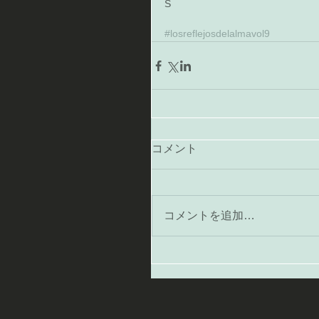
S 
#losreflejosdelalmavol9
コメント
コメントを追加…