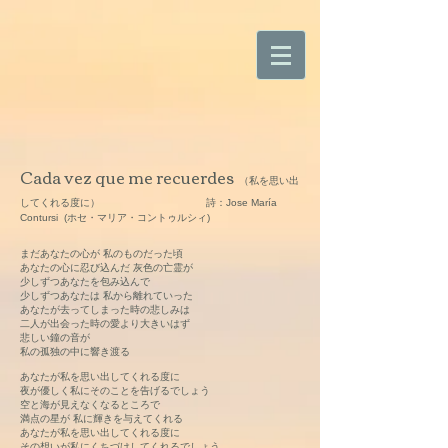
Cada vez que me recuerdes
（私を思い出
してくれる度に）
詩：Jose María
Contursi (ホセ・マリア・コントゥルシィ)
まだあなたの心が 私のものだった頃
あなたの心に忍び込んだ 灰色の亡霊が
少しずつあなたを包み込んで
少しずつあなたは 私から離れていった
あなたが去ってしまった時の悲しみは
二人が出会った時の愛より大きいはず
悲しい鐘の音が
私の孤独の中に響き渡る
あなたが私を思い出してくれる度に
夜が優しく私にそのことを告げるでしょう
空と海が見えなくなるところで
満点の星が 私に輝きを与えてくれる
あなたが私を思い出してくれる度に
その想いが私にくちづけしてくれるでしょう