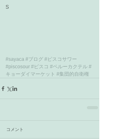
S 
#sayaca
#ブログ
#ピスコサワー
#piscosour
#ピスコ
#ペルーカクテル
#
キョーダイマーケット
#集団的自衛権
コメント