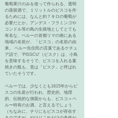
葡萄果汁のみを使って作られる、透明
の蒸留酒で、１リットルのピスコを作
るためには、なんと約７キロの葡萄が
必要だとか。アンデス・フラミンゴや
コンドル等の鳥の生殖地としてとても
有名な、ペルーの首都リマの南にある
地域の名前が、「ピスコ」の名前の由
来。 ペルー先住民の言葉であるケチュ
ア語で、’PISSCU’（ピスク）は、小鳥
を意味するそうで、ピスコを入れる素
焼きの瓶も、昔は「ピスク」と呼ばれ
ていたそうです。　 
ペルーでは、少なくとも1615年からピ
スコの生産が行われ、歴史的、地理
的、伝統的な側面からも、ピスコ＝ペ
ルー特有のお酒、と言えるでしょう
（ちなみに、チリにもピスコが存在す
るのですが、やはりこれだけの条件か